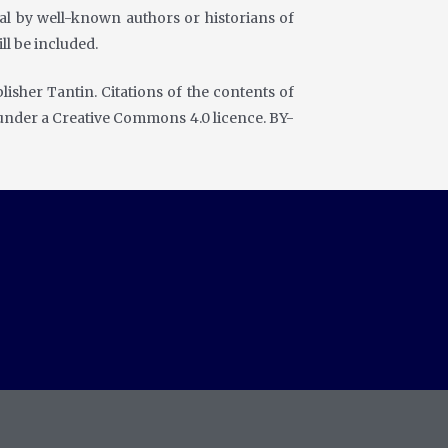
al by well-known authors or historians of
ll be included.
isher Tantin. Citations of the
contents of
 under a
Creative Commons 4.0 licence. BY-