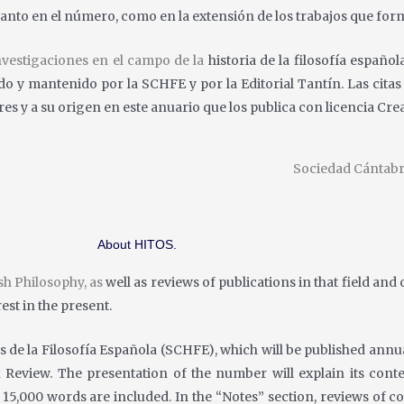
tanto
en el número, como en la extensión de los trabajos que for
investigaciones en el campo de la
historia de la filosofía español
do y mantenido por la SCHFE y por la Editorial Tantín. Las cita
res y a su origen en este anuario que los publica con licencia Cr
Sociedad Cántabra
About HITOS.
sh Philosophy, as
well as reviews of publications in that field an
rest in the present.
s de la Filosofía
Española (SCHFE), which will be published annual
k
Review. The presentation of the number will explain its con
 15,000 words are included. In the “Notes” section, reviews of
co