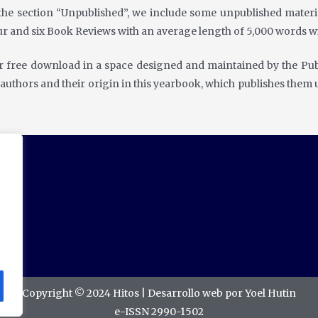
 the section “Unpublished”, we include some
unpublished materi
our and six Book Reviews
with an average length of 5,000 words wi
for free download in
a space designed and maintained by the Publ
e
authors and their origin in this yearbook, which publishes them
Copyright © 2024 Hitos | Desarrollo web por Yoel Hutin
e-ISSN 2990-1502