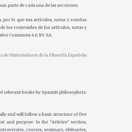
man parte de cada una de las secciones.
a, por lo que sus artículos, notas y reseñas
s
de los contenidos de los artículos, notas y
eative Commons 4.0. BY
-SA.
 de Historiadores de la Filosofía Española
d of relevant books by Spanish
philosophers.
ly and will follow a basic
structure of five
tent and purpose. In
the “Articles” section,
ntroversies, courses, seminars, obituaries,